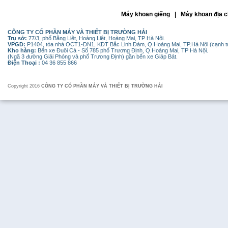
Máy khoan giếng | Máy khoan địa c
CÔNG TY CỔ PHẦN MÁY VÀ THIẾT BỊ TRƯỜNG HẢI
Trụ sở:
77/3, phố Bằng Liệt, Hoàng Liệt, Hoàng Mai, TP Hà Nội.
VPGD:
P1404, tòa nhà OCT1-DN1, KĐT Bắc Linh Đàm, Q.Hoàng Mai, TP.Hà Nội (cạnh 
Kho hàng:
Bến xe Đuôi Cá - Số 785 phố Trương Định, Q.Hoàng Mai, TP Hà Nội.
(Ngã 3 đường Giải Phóng và phố Trương Định) gần bến xe Giáp Bát.
Điện Thoại :
04 36 855 866
Copyright 2016
CÔNG TY CỔ PHẦN MÁY VÀ THIẾT BỊ TRƯỜNG HẢI