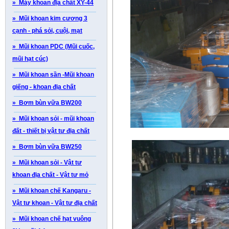
» Máy khoan địa chất XY-44
» Mũi khoan kim cương 3
cạnh - phá sỏi, cuội, mạt
» Mũi khoan PDC (Mũi cuốc,
mũi hạt cúc)
» Mũi khoan sần -Mũi khoan
giếng - khoan địa chất
» Bơm bùn vữa BW200
» Mũi khoan sỏi - mũi khoan
đất - thiết bị vật tư địa chất
» Bơm bùn vữa BW250
» Mũi khoan sỏi - Vật tư
khoan địa chất - Vật tư mỏ
» Mũi khoan chế Kangaru -
Vật tư khoan - Vật tư địa chất
» Mũi khoan chế hạt vuông