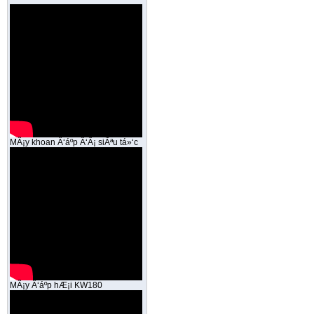
MÃ¡y khoan Ä‘áº­p Ä‘Ã¡ siÃªu tá»‘c
MÃ¡y Ä‘áº­p hÆ¡i KW180