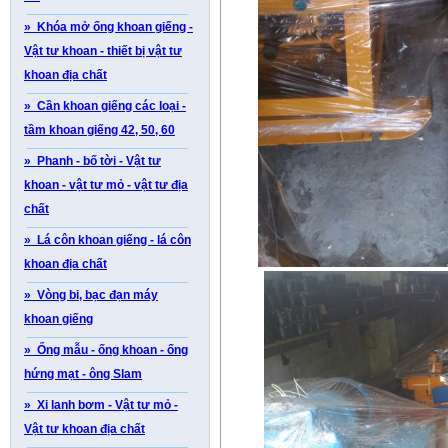
» Khóa mở ống khoan giếng -
Vật tư khoan - thiết bị vật tư
khoan địa chất
» Cần khoan giếng các loại -
tầm khoan giếng 42, 50, 60
» Phanh - bố tời - Vật tư
khoan - vật tư mỏ - vật tư địa
chất
» Lá côn khoan giếng - lá côn
khoan địa chất
» Vòng bi, bạc đạn máy
khoan giếng
» Ống mẫu - ống khoan - ống
hứng mạt - ông Slam
» Xi lanh bơm - Vật tư mỏ -
Vật tư khoan địa chất