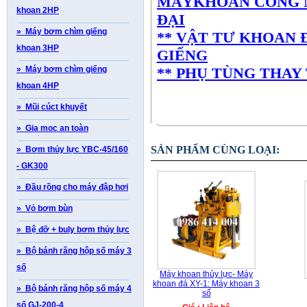
MÁYKHOAN CÔNG N
khoan 2HP
ĐẠI
» Máy bơm chìm giếng
** VẬT TƯ KHOAN 
khoan 3HP
GIẾNG
» Máy bơm chìm giếng
** PHỤ TÙNG THAY
khoan 4HP
» Mũi cúct khuyết
» Gia moc an toàn
SẢN PHẨM CÙNG LOẠI:
» Bơm thủy lực YBC-45/160
- GK300
» Đầu rồng cho máy đập hơi
» Vỏ bơm bùn
» Bệ đỡ + buly bơm thủy lực
» Bộ bánh răng hộp số máy 3
số
Máy khoan thủy lực- Máy
khoan đá XY-1: Máy khoan 3
» Bộ bánh răng hộp số máy 4
số
số GJ-200-4