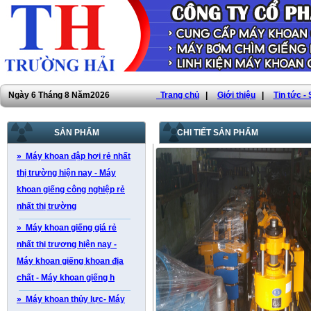
Ngày 6 Tháng 8 Năm2026
Trang chủ
|
Giới thiệu
|
Tin tức -
SẢN PHẨM
CHI TIẾT SẢN PHẨM
» Máy khoan đập hơi rẻ nhất
thị trường hiện nay - Máy
khoan giếng công nghiệp rẻ
nhất thị trường
» Máy khoan giếng giá rẻ
nhất thị trương hiện nay -
Máy khoan giếng khoan địa
chất - Máy khoan giếng h
» Máy khoan thủy lực- Máy