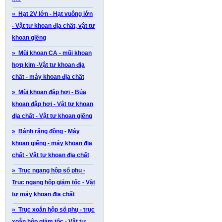
» Hạt 2V lớn - Hạt vuông lớn
- Vật tư khoan địa chất, vật tư
khoan giếng
» Mũi khoan CA - mũi khoan
hợp kim -Vật tư khoan địa
chất - máy khoan địa chất
» Mũi khoan đập hơi - Búa
khoan đập hơi - Vật tư khoan
địa chất - Vật tư khoan giếng
» Bánh răng đồng - Máy
khoan giếng - máy khoan địa
chất - Vật tư khoan địa chất
» Trục ngang hộp số phụ -
Trục ngang hộp giảm tốc - Vật
tư máy khoan địa chất
» Trục xoắn hộp số phụ - trục
xoắn hộp giảm tốc - Vật tư