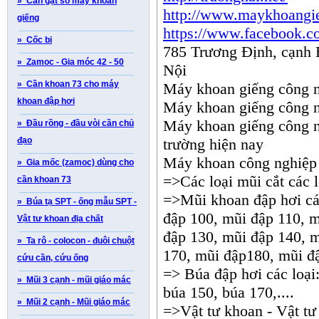
» Cần gạt số máy khoan
http://www.maykhoangie
giếng
https://www.facebook.
» Cốc bi
785 Trương Định, cạnh
» Zamoc - Gia móc 42 - 50
Nội
» Cần khoan 73 cho máy
Máy khoan giếng công ng
khoan đập hơi
Máy khoan giếng công n
Máy khoan giếng công n
» Đầu rồng - đầu vòi cần chủ
đạo
trường hiện nay
Máy khoan công nghiệp 
» Gia mốc (zamoc) dùng cho
=>Các loại mũi cắt các l
cần khoan 73
=>Mũi khoan đập hơi các
» Búa tạ SPT - ống mẫu SPT -
đập 100, mũi đập 110, 
Vật tư khoan địa chất
đập 130, mũi đập 140, 
» Ta rô - colocon - đuôi chuột
170, mũi đập180, mũi đ
cứu cần, cứu ống
=> Búa đập hơi các loại
» Mũi 3 cạnh - mũi giáo mác
búa 150, búa 170,....
» Mũi 2 cạnh - Mũi giáo mác
=>Vật tư khoan - Vật tư 