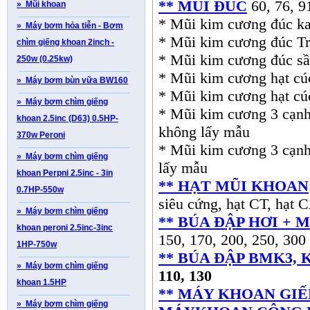
** MŨI ĐÚC
60, 76, 9
» Mũi khoan
* Mũi kim cương đúc ka
» Máy bơm hỏa tiễn - Bơm
* Mũi kim cương đúc 
chìm giếng khoan 2inch -
* Mũi kim cương đúc sầ
250w (0.25kw)
* Mũi kim cương hạt cúc
» Máy bơm bùn vữa BW160
* Mũi kim cương hạt cúc
» Máy bơm chìm giếng
* Mũi kim cương 3 cạnh 
khoan 2.5inc (D63) 0.5HP-
không lấy mẫu
370w Peroni
* Mũi kim cương 3 cạnh 
» Máy bơm chìm giếng
lấy mẫu
khoan Perpni 2.5inc - 3in
** HẠT MŨI KHOAN
0.7HP-550w
siêu cứng, hạt CT, hạt C
» Máy bơm chìm giếng
** BÚA ĐẬP HƠI + 
khoan peroni 2.5inc-3inc
150, 170, 200, 250, 300
1HP-750w
** BÚA ĐẬP BMK3, K
» Máy bơm chìm giếng
110, 130
khoan 1.5HP
** MÁY KHOAN GIẾ
» Máy bơm chìm giếng