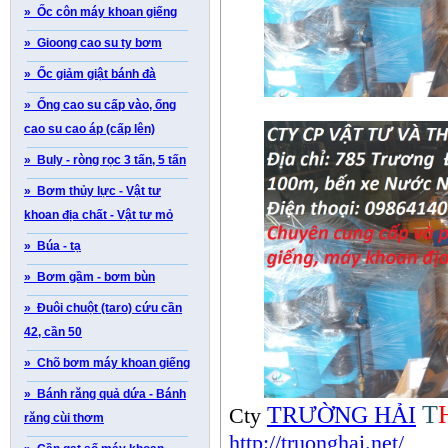
» Ốc côn máy khoan giếng
» Gioong cao su ty bơm
» Ốc giảm giật bánh đà
» Ống cao su cấp vào, ống
cao su cao áp (cấp lên)
» Buly - ròng rọc 3 tấn, 5 tấn
» Bơm thủy lực - Vật tư
khoan địa chất - Vật tư mỏ
» Búa - tạ
» Bơm gầm - bơm bùn
» Đuôi chuột (taro) cứu cần
42, cần 50
» Chõ bơm máy khoan giếng
» Bánh răng quả dứa - Bánh
T
TRƯỜNG HẢI
Cty
răng cùi thơm
http://truonghai.net/