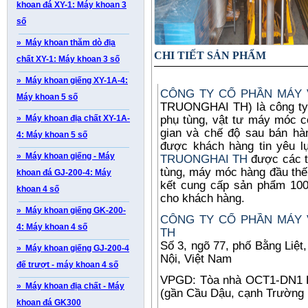
khoan đá XY-1: Máy khoan 3
số
» Máy khoan thăm dò địa
CHI TIẾT SẢN PHẨM
chất XY-1: Máy khoan 3 số
» Máy khoan giếng XY-1A-4:
CÔNG TY CỔ PHẦN MÁY 
Máy khoan 5 số
TRUONGHAI TH) là công ty 
» Máy khoan địa chất XY-1A-
phụ tùng, vật tư máy móc cô
gian và chế độ sau bán hàn
4: Máy khoan 5 số
được khách hàng tin yêu 
» Máy khoan giếng - Máy
TRUONGHAI TH
được các t
tùng, máy móc hàng đầu thế g
khoan đá GJ-200-4: Máy
kết cung cấp sản phẩm 10
khoan 4 số
cho khách hàng.
» Máy khoan giếng GK-200-
CÔNG TY CỔ PHẦN MÁY V
4: Máy khoan 4 số
TH
Số 3, ngõ 77, phố Bằng Liệ
» Máy khoan giếng GJ-200-4
Nội, Việt Nam
đế trượt - máy khoan 4 số
VPGD: Tòa nhà OCT1-DN1 K
» Máy khoan địa chất - Máy
(gần Cầu Dậu, cạnh Trường
khoan đá GK300