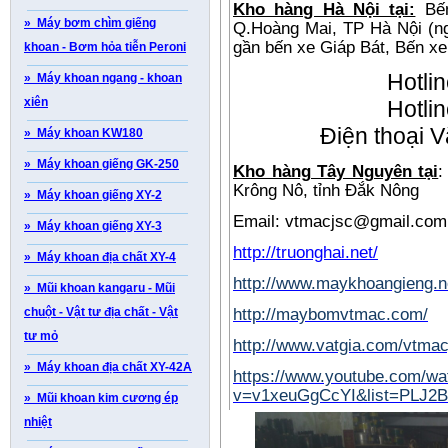
Kho hàng Hà Nội tại:
Bế
» Máy bơm chìm giếng
Q.Hoàng Mai, TP Hà Nội (n
gần bến xe Giáp Bát, Bến 
khoan - B­ơm hỏa tiễn Peroni
Hotli
» Máy khoan ngang - khoan
xiên
Hotli
Điện thoại
V
» Máy khoan KW180
» Máy khoan giếng GK-250
Kho hàng Tây Nguyên tại
:
Krông Nô, tỉnh Đắk Nông
» Máy khoan giếng XY-2
Email: vtmacjsc@gmail.com
» Máy khoan giếng XY-3
http://truonghai.net/
» Máy khoan địa chất XY-4
http://www.maykhoangieng.n
» Mũi khoan kangaru - Mũi
chuột - Vật tư địa chất - Vật
http://maybomvtmac.com/
tư mỏ
http://www.vatgia.com/vtmac
» Máy khoan địa chất XY-42A
https://www.youtube.com/wa
v=v1xeuGgCcYI&list=PLJ2
» Mũi khoan kim cương ép
nhiệt