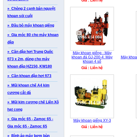
Giá : Liên hệ
» Chòng 2 cạnh bán nguyệt
khoan sỏi cuội
» Đầu bò máy khoan giếng
» Gia móc 80 cho máy khoan
đập
» Cần đập hơi Trung Quốc
Máy khoan giếng - Máy
khoan đá GJ-200-4: Máy
Máy khoa
fi73 x 2m, dùng cho máy
khoan 4 số
khoan đập HZ150, KW180
Giá : Liên hệ
» Cần khoan đập hơi fi73
» Mũi khoan chế A4 kim
cương cắt đá
» Mũi kim cương chế Liên Xô
hạt cong
» Gia móc 65 - Zamoc 65 -
Máy khoan giếng XY-3
Gia móc 65 - Zamoc 65
Giá : Liên hệ
» Bình áp máy bơm bùn