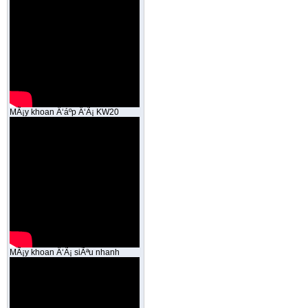
MÃ¡y khoan Ä‘áº­p Ä‘Ã¡ KW20
MÃ¡y khoan Ä‘Ã¡ siÃªu nhanh