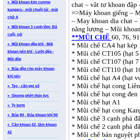
» Mũi khoan kim cương
chat – vât tư khoan đập 
kangaru - mũi chuột túi - mũi
=>Máy khoan giếng – M
chữ A
– May khoan dia chat 
» Mũi khoan 3 cạnh lõm: Đá
năng lượng – Mũi khoan
cuội, sỏi
**MŨI CHẾ
60, 76, 91
* Mũi chế CA4 hạt kép
» Mũi khoan đập khí - Mũi
khoan nén khí - Lưỡi đập -
* Mũi chế CT105 (hạt 5 
Mũi đập
* Mũi chế CT107 (hạt 7 
* Mũi chế CT110 (hạt 10
» Búa đập cho máy khoan
* Mũi chế hạt A4 (hạt v
khí nén
* Mũi chế hạt cong Liê
» Tay - cần gạt số
* Mũi chế hạt cong đen
» Gioong phớt thủy lực
* Mũi chế hạt A1
» Ty bơm
* Mũi chế hạt cong Kan
» Búa 90 - Búa khoan khí 90
* Mũi chế 3 cạnh phá đấ
» Cần khoan 42, tầm khoan
* Mũi chế 2 cạnh phá đấ
42
* Mũi chế bán nguyệt ph