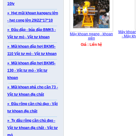
10ly
» Hạt mũi khoan kangaru lớn
- hạt cong lớn 29/22*17*10
» Đầu đập - búa đập BMK5 -
Máy khoan 
Máy khoan ngang - khoan
- Máy kh
Vật tư mỏ - Vật tư khoan
xiên
Giá : Liên hệ
» Mũi khoan đập hơi BKM5-
110 Vật tư mỏ - Vật tư khoan
» Mũi khoan đập hơi BKM5-
130 - Vật tư mỏ - Vật tư
khoan
» Mũi khoan phá cho cần 73 -
Vật tư khoan địa chất
» Đầu rồng cần chủ đạo - Vật
tư khoan địa chất
» Ty đầu rồng cần chủ đạo -
Vật tư khoan địa chất - Vật tư
mỏ