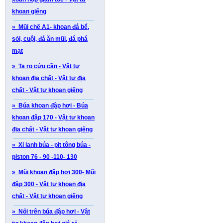
khoan giếng
» Mũi chế A1- khoan đá bể,
sỏi, cuội, đá ăn mũi, đá phá
mạt
» Ta ro cứu cần - Vật tư
khoan địa chất - Vật tư địa
chất - Vật tư khoan giếng
» Búa khoan đập hơi - Búa
khoan đập 170 - Vật tư khoan
địa chất - Vật tư khoan giếng
» Xi lanh búa - pit tông búa -
piston 76 - 90 -110- 130
» Mũi khoan đập hơi 300- Mũi
đập 300 - Vật tư khoan địa
chất - Vật tư khoan giếng
» Nối trên búa đập hơi - Vật