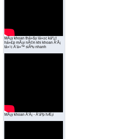
MÃ¡y khoan thá»§y lá»±c káº¿t
há»£p mÃ¡y nÃ©n khi khoan Ä‘Ã¡
tá»‘c Ä‘á»™ siÃªu nhanh
MÃ¡y khoan Ä‘Ã¡ - Ä‘áº­p hÆ¡i