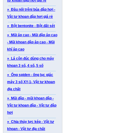
tư khoan đập hơi giá rẻ
» Đầu nối trêni búa đập hơi -
Vật tư khoan đập hơi giá rẻ
» Bột bentonite - Bột đất sét
» Mũi áp cao - Mũi đập áp cao
- Mũi khoan đập áp cao - Mũi
khí áp cao
» Lá côn đúc dùng cho máy
khoan 3 số, 4 số, 5 số
» Ống spiden - ống lục giác
máy 3 số XY-1- Vật tư khoan
địa chất
» Mũi đập - mũi khoan đập -
Vật tư khoan đập - Vật tư đập
hơi
» Chia thủy lực kép - Vật tư
khoan - Vật tư địa chất