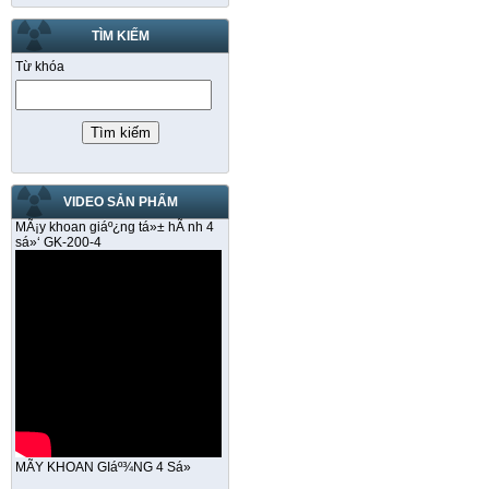
TÌM KIẾM
Từ khóa
VIDEO SẢN PHẨM
MÃ¡y khoan giáº¿ng tá»± hÃ nh 4
sá»‘ GK-200-4
MÃY KHOAN GIáº¾NG 4 Sá»