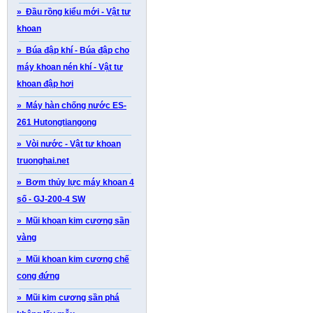
» Đầu rồng kiểu mới - Vật tư
khoan
» Búa đập khí - Búa đập cho
máy khoan nén khí - Vật tư
khoan đập hơi
» Máy hàn chống nước ES-
261 Hutongtiangong
» Vòi nước - Vật tư khoan
truonghai.net
» Bơm thủy lực máy khoan 4
số - GJ-200-4 SW
» Mũi khoan kim cương sần
vàng
» Mũi khoan kim cương chế
cong đứng
» Mũi kim cương sần phá