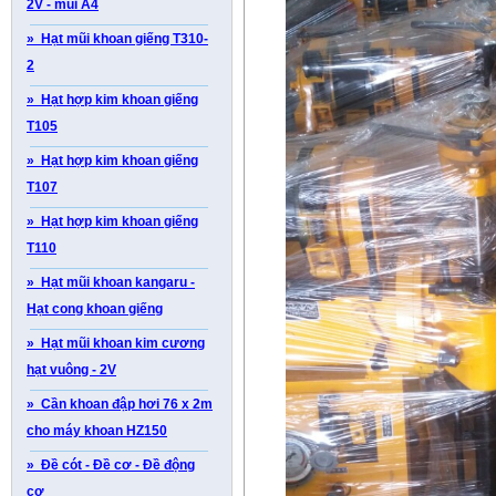
2V - mũi A4
» Hạt mũi khoan giếng T310-
2
» Hạt hợp kim khoan giếng
T105
» Hạt hợp kim khoan giếng
T107
» Hạt hợp kim khoan giếng
T110
» Hạt mũi khoan kangaru -
Hạt cong khoan giếng
» Hạt mũi khoan kim cương
hạt vuông - 2V
» Cần khoan đập hơi 76 x 2m
cho máy khoan HZ150
» Đề cót - Đề cơ - Đề động
cơ