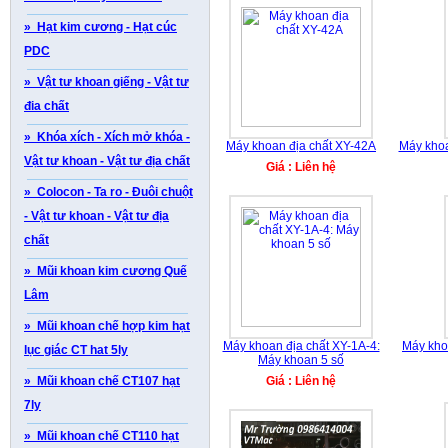
» Hạt kim cương - Hạt cúc
PDC
» Vật tư khoan giếng - Vật tư
đia chất
» Khóa xích - Xích mở khóa -
Máy khoan địa chất XY-42A
Máy khoa
Vật tư khoan - Vật tư địa chất
Giá : Liên hệ
» Colocon - Ta ro - Đuôi chuột
- Vật tư khoan - Vật tư địa
chất
» Mũi khoan kim cương Quế
Lâm
» Mũi khoan chế hợp kim hạt
Máy khoan địa chất XY-1A-4:
Máy kho
lục giác CT hat 5ly
Máy khoan 5 số
» Mũi khoan chế CT107 hạt
Giá : Liên hệ
7ly
» Mũi khoan chế CT110 hạt