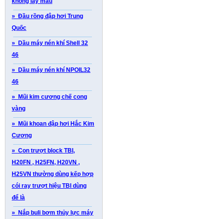
không lấy mẫu
» Đầu rồng đập hơi Trung
Quốc
» Dầu máy nén khí Shell 32
46
» Dầu máy nén khí NPOIL32
46
» Mũi kim cương chế cong
vàng
» Mũi khoan đập hơi Hắc Kim
Cương
» Con trượt block TBI,
H20FN , H25FN, H20VN ,
H25VN thường dùng kếp hợp
cói ray trượt hiệu TBI dùng
để là
» Nắp buli bơm thủy lực máy