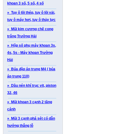
khoan 3 số, 5 số, 4 số
» Tuy ô lõi thép, tuy ô lõi vải,
tuy ô máy hơi, tuy ô thủy lực
» Mũi kim cương chế cong
trắng Trường Hải
» Hộp số phụ máy khoan 3s,
4s, 5s - Máy khoan Trường
Hải
» Búa đập áp trung M4 ( búa
áp trung 110)
» Dầu nén khí trục vit, piston
32, 46
» Mũi khoan 3 cạnh 2 tầng
cánh
» Mũi 3 cạnh phá sét có dẫn
hướng thẳng lỗ