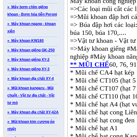
Máy khoan công nghiệp h
» Máy bơm chìm giếng
=>Các loại mũi cắt các l
khoan - B­ơm hỏa tiễn Peroni
=>Mũi khoan đập hơi các
=> Búa đập hơi các loại
» Máy khoan ngang - khoan
búa 150, búa 170,....
xiên
=>Vật tư khoan - Vật tư 
» Máy khoan KW180
=>Máy khoan giếng #Má
» Máy khoan giếng GK-250
nghiệp #Máy khoan năn
» Máy khoan giếng XY-2
** MŨI CHẾ
60, 76, 91
» Máy khoan giếng XY-3
* Mũi chế CA4 hạt kép
» Máy khoan địa chất XY-4
* Mũi chế CT105 (hạt 5 
* Mũi chế CT107 (hạt 7 
» Mũi khoan kangaru - Mũi
* Mũi chế CT110 (hạt 10
chuột - Vật tư địa chất - Vật
* Mũi chế hạt A4 (hạt v
tư mỏ
* Mũi chế hạt cong Liê
» Máy khoan địa chất XY-42A
* Mũi chế hạt cong đen
» Mũi khoan kim cương ép
* Mũi chế hạt A1
nhiệt
* Mũi chế hạt cong Kan