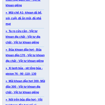
khoan giếng
» Mũi chế A1- khoan đá bể,
sỏi, cuội, đá ăn mũi, đá phá
mạt
» Ta ro cứu cần - Vật tư
khoan địa chất - Vật tư địa
chất - Vật tư khoan giếng
» Búa khoan đập hơi - Búa
khoan đập 170 - Vật tư khoan
địa chất - Vật tư khoan giếng
» Xi lanh búa - pit tông búa -
piston 76 - 90 -110- 130
» Mũi khoan đập hơi 300- Mũi
đập 300 - Vật tư khoan địa
chất - Vật tư khoan giếng
» Nối trên búa đập hơi - Vật