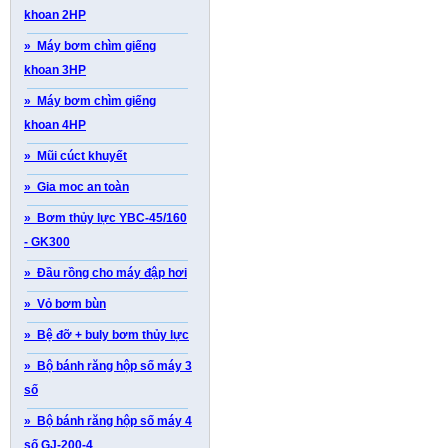
khoan 2HP
» Máy bơm chìm giếng
khoan 3HP
» Máy bơm chìm giếng
khoan 4HP
» Mũi cúct khuyết
» Gia moc an toàn
» Bơm thủy lực YBC-45/160
- GK300
» Đầu rồng cho máy đập hơi
» Vỏ bơm bùn
» Bệ đỡ + buly bơm thủy lực
» Bộ bánh răng hộp số máy 3
số
» Bộ bánh răng hộp số máy 4
số GJ-200-4