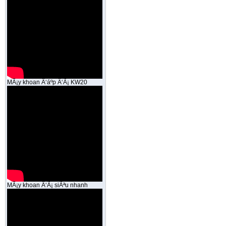
MÃ¡y khoan Ä‘áº­p Ä‘Ã¡ KW20
MÃ¡y khoan Ä‘Ã¡ siÃªu nhanh