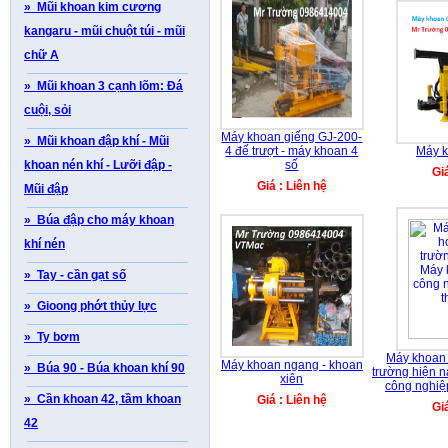
» Mũi khoan kim cương
kangaru - mũi chuột túi - mũi
chữ A
» Mũi khoan 3 cạnh lõm: Đá
cuội, sỏi
Máy khoan giếng GJ-200-
» Mũi khoan đập khí - Mũi
4 đế trượt - máy khoan 4
Máy 
khoan nén khí - Lưỡi đập -
số
Gi
Giá : Liên hệ
Mũi đập
» Búa đập cho máy khoan
khí nén
» Tay - cần gạt số
» Gioong phớt thủy lực
» Ty bơm
Máy khoan đ
Máy khoan ngang - khoan
» Búa 90 - Búa khoan khí 90
trường hiện n
xiên
công nghiệp
» Cần khoan 42, tầm khoan
Giá : Liên hệ
Gi
42