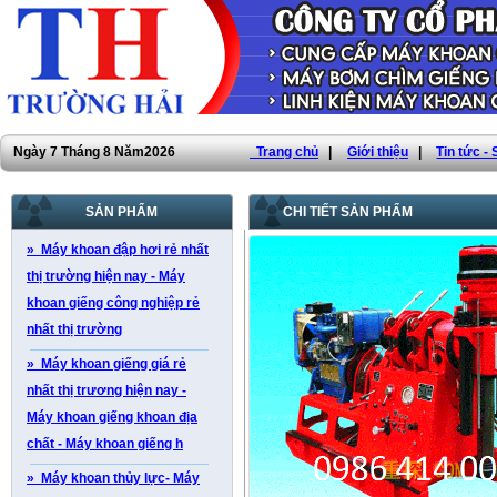
Ngày 7 Tháng 8 Năm2026
Trang chủ
|
Giới thiệu
|
Tin tức -
SẢN PHẨM
CHI TIẾT SẢN PHẨM
» Máy khoan đập hơi rẻ nhất
thị trường hiện nay - Máy
khoan giếng công nghiệp rẻ
nhất thị trường
» Máy khoan giếng giá rẻ
nhất thị trương hiện nay -
Máy khoan giếng khoan địa
chất - Máy khoan giếng h
» Máy khoan thủy lực- Máy