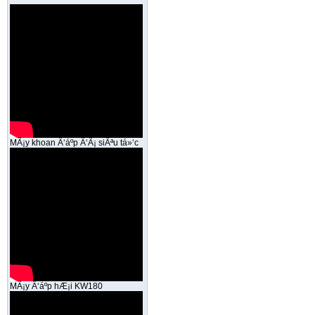
MÃ¡y khoan Ä‘áº­p Ä‘Ã¡ siÃªu tá»‘c
MÃ¡y Ä‘áº­p hÆ¡i KW180