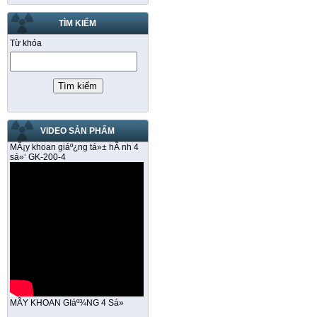
TÌM KIẾM
Từ khóa
VIDEO SẢN PHẨM
MÃ¡y khoan giáº¿ng tá»± hÃ nh 4
sá»‘ GK-200-4
MÃY KHOAN GIáº¾NG 4 Sá»