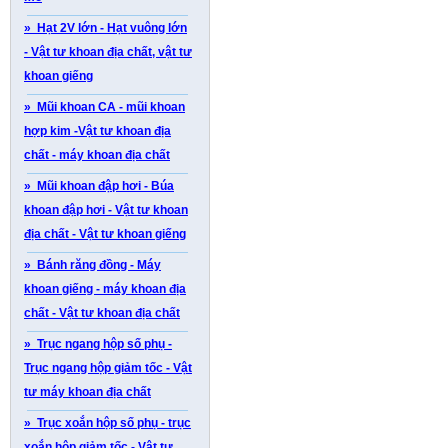
» Hạt 2V lớn - Hạt vuông lớn
- Vật tư khoan địa chất, vật tư
khoan giếng
» Mũi khoan CA - mũi khoan
hợp kim -Vật tư khoan địa
chất - máy khoan địa chất
» Mũi khoan đập hơi - Búa
khoan đập hơi - Vật tư khoan
địa chất - Vật tư khoan giếng
» Bánh răng đồng - Máy
khoan giếng - máy khoan địa
chất - Vật tư khoan địa chất
» Trục ngang hộp số phụ -
Trục ngang hộp giảm tốc - Vật
tư máy khoan địa chất
» Trục xoắn hộp số phụ - trục
xoắn hộp giảm tốc - Vật tư