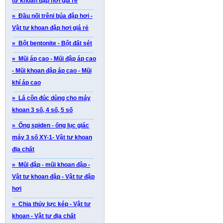
tư khoan đập hơi giá rẻ
» Đầu nối trêni búa đập hơi -
Vật tư khoan đập hơi giá rẻ
» Bột bentonite - Bột đất sét
» Mũi áp cao - Mũi đập áp cao
- Mũi khoan đập áp cao - Mũi
khí áp cao
» Lá côn đúc dùng cho máy
khoan 3 số, 4 số, 5 số
» Ống spiden - ống lục giác
máy 3 số XY-1- Vật tư khoan
địa chất
» Mũi đập - mũi khoan đập -
Vật tư khoan đập - Vật tư đập
hơi
» Chia thủy lực kép - Vật tư
khoan - Vật tư địa chất