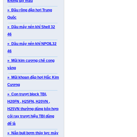
không lấy mẫu
» Đầu rồng đập hơi Trung
Quốc
» Dầu máy nén khí Shell 32
46
» Dầu máy nén khí NPOIL32
46
» Mũi kim cương chế cong
vàng
» Mũi khoan đập hơi Hắc Kim
Cương
» Con trượt block TBI,
H20FN , H25FN, H20VN ,
H25VN thường dùng kếp hợp
cói ray trượt hiệu TBI dùng
để là
» Nắp buli bơm thủy lực máy