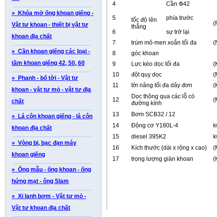
4
Cần Ф42
» Khóa mở ống khoan giếng -
5
phía trước
tốc độ lên
(
Vật tư khoan - thiết bị vật tư
thẳng
6
sự trở lại
khoan địa chất
7
trùm mô-men xoắn tối đa
(
» Cần khoan giếng các loại -
8
góc khoan
tầm khoan giếng 42, 50, 60
9
Lực kéo dọc tối đa
(
10
đột quỵ dọc
(
» Phanh - bố tời - Vật tư
11
tời nâng tối đa dây đơn
(
khoan - vật tư mỏ - vật tư địa
Dọc thông qua các lỗ có
12
(
chất
đường kính
13
Bơm SCB32 / 12
» Lá côn khoan giếng - lá côn
14
Động cơ Y180L-4
k
khoan địa chất
15
diesel 395K2
k
» Vòng bi, bạc đạn máy
16
Kích thước (dài x rộng x cao)
(
khoan giếng
17
trọng lượng giàn khoan
(
» Ống mẫu - ống khoan - ống
hứng mạt - ông Slam
» Xi lanh bơm - Vật tư mỏ -
Vật tư khoan địa chất