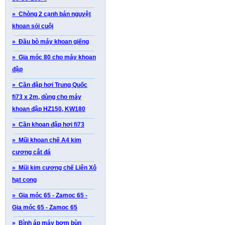
» Chòng 2 cạnh bán nguyệt
khoan sỏi cuội
» Đầu bò máy khoan giếng
» Gia móc 80 cho máy khoan
đập
» Cần đập hơi Trung Quốc
fi73 x 2m, dùng cho máy
khoan đập HZ150, KW180
» Cần khoan đập hơi fi73
» Mũi khoan chế A4 kim
cương cắt đá
» Mũi kim cương chế Liên Xô
hạt cong
» Gia móc 65 - Zamoc 65 -
Gia móc 65 - Zamoc 65
» Bình áp máy bơm bùn