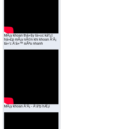
MÃ¡y khoan thá»§y lá»±c káº¿t
há»£p mÃ¡y nÃ©n khi khoan Ä‘Ã¡
tá»‘c Ä‘á»™ siÃªu nhanh
MÃ¡y khoan Ä‘Ã¡ - Ä‘áº­p hÆ¡i