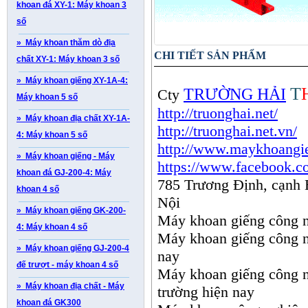
khoan đá XY-1: Máy khoan 3
số
» Máy khoan thăm dò địa
CHI TIẾT SẢN PHẨM
chất XY-1: Máy khoan 3 số
» Máy khoan giếng XY-1A-4:
T
TRƯỜNG HẢI
Cty
Máy khoan 5 số
http://truonghai.net/
» Máy khoan địa chất XY-1A-
http://truonghai.net.vn/
4: Máy khoan 5 số
http://www.maykhoangie
» Máy khoan giếng - Máy
https://www.facebook.
khoan đá GJ-200-4: Máy
785 Trương Định, cạnh 
khoan 4 số
Nội
» Máy khoan giếng GK-200-
Máy khoan giếng công ng
4: Máy khoan 4 số
Máy khoan giếng công ng
» Máy khoan giếng GJ-200-4
nay
đế trượt - máy khoan 4 số
Máy khoan giếng công n
» Máy khoan địa chất - Máy
trường hiện nay
khoan đá GK300