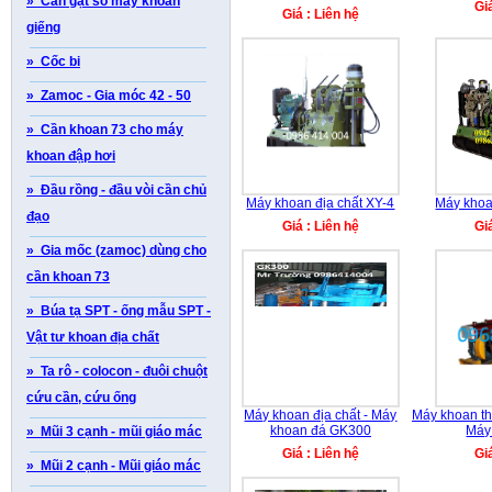
» Cần gạt số máy khoan
Gi
Giá : Liên hệ
giếng
» Cốc bi
» Zamoc - Gia móc 42 - 50
» Cần khoan 73 cho máy
khoan đập hơi
» Đầu rồng - đầu vòi cần chủ
Máy khoan địa chất XY-4
Máy khoa
đạo
Giá : Liên hệ
Gi
» Gia mốc (zamoc) dùng cho
cần khoan 73
» Búa tạ SPT - ống mẫu SPT -
Vật tư khoan địa chất
» Ta rô - colocon - đuôi chuột
cứu cần, cứu ống
Máy khoan địa chất - Máy
Máy khoan th
khoan đá GK300
Máy
» Mũi 3 cạnh - mũi giáo mác
Giá : Liên hệ
Gi
» Mũi 2 cạnh - Mũi giáo mác