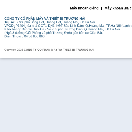
Máy khoan giếng | Máy khoan địa c
CÔNG TY CỔ PHẦN MÁY VÀ THIẾT BỊ TRƯỜNG HẢI
Trụ sở:
77/3, phố Bằng Liệt, Hoàng Liệt, Hoàng Mai, TP Hà Nội.
VPGD:
P1404, tòa nhà OCT1-DN1, KĐT Bắc Linh Đàm, Q.Hoàng Mai, TP.Hà Nội (cạnh 
Kho hàng:
Bến xe Đuôi Cá - Số 785 phố Trương Định, Q.Hoàng Mai, TP Hà Nội.
(Ngã 3 đường Giải Phóng và phố Trương Định) gần bến xe Giáp Bát.
Điện Thoại :
04 36 855 866
Copyright 2016
CÔNG TY CỔ PHẦN MÁY VÀ THIẾT BỊ TRƯỜNG HẢI