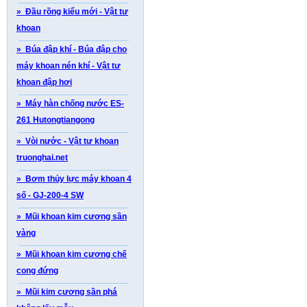
» Đầu rồng kiểu mới - Vật tư
khoan
» Búa đập khí - Búa đập cho
máy khoan nén khí - Vật tư
khoan đập hơi
» Máy hàn chống nước ES-
261 Hutongtiangong
» Vòi nước - Vật tư khoan
truonghai.net
» Bơm thủy lực máy khoan 4
số - GJ-200-4 SW
» Mũi khoan kim cương sần
vàng
» Mũi khoan kim cương chế
cong đứng
» Mũi kim cương sần phá