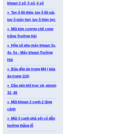
khoan 3 số, 5 số, 4 số
» Tuy ô lõi thép, tuy ô lõi vải,
tuy ô máy hơi, tuy ô thủy lực
» Mũi kim cương chế cong
trắng Trường Hải
» Hộp số phụ máy khoan 3s,
4s, 5s - Máy khoan Trường
Hải
» Búa đập áp trung M4 ( búa
áp trung 110)
» Dầu nén khí trục vit, piston
32, 46
» Mũi khoan 3 cạnh 2 tầng
cánh
» Mũi 3 cạnh phá sét có dẫn
hướng thẳng lỗ