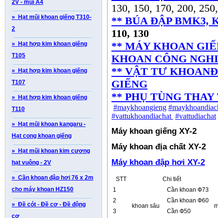
2V - mũi A4
130, 150, 170, 200, 250
» Hạt mũi khoan giếng T310-
** BÚA ĐẬP BMK3, K
2
110, 130
** MÁY KHOAN GIẾ
» Hạt hợp kim khoan giếng
T105
KHOAN CÔNG NGHI
** VẬT TƯ KHOANĐ
» Hạt hợp kim khoan giếng
GIẾNG
T107
** PHỤ TÙNG THAY
» Hạt hợp kim khoan giếng
#maykhoangieng
#maykhoandiac
T110
#vattukhoandiachat
#vattudiachat
» Hạt mũi khoan kangaru -
Máy khoan giếng XY-2
Hạt cong khoan giếng
M
áy khoan địa chất XY-2
» Hạt mũi khoan kim cương
Máy khoan đập hơi XY-2
hạt vuông - 2V
» Cần khoan đập hơi 76 x 2m
STT
Chi tiết
cho máy khoan HZ150
1
Cần khoan Ф73
2
Cần khoan Ф60
» Đề cót - Đề cơ - Đề động
khoan sâu
3
Cần Ф50
cơ