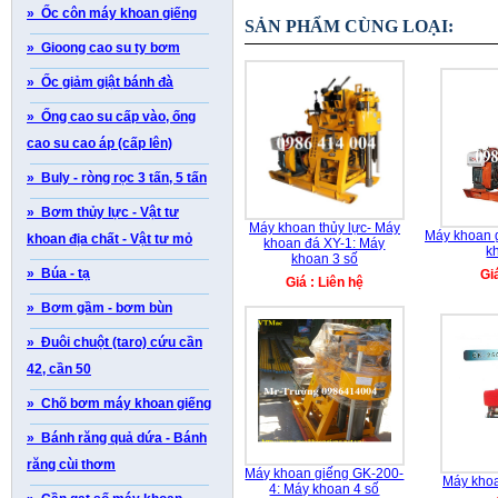
» Ốc côn máy khoan giếng
SẢN PHẨM CÙNG LOẠI:
» Gioong cao su ty bơm
» Ốc giảm giật bánh đà
» Ống cao su cấp vào, ống
cao su cao áp (cấp lên)
» Buly - ròng rọc 3 tấn, 5 tấn
» Bơm thủy lực - Vật tư
Máy khoan thủy lực- Máy
Máy khoan 
khoan địa chất - Vật tư mỏ
khoan đá XY-1: Máy
k
khoan 3 số
» Búa - tạ
Gi
Giá : Liên hệ
» Bơm gầm - bơm bùn
» Đuôi chuột (taro) cứu cần
42, cần 50
» Chõ bơm máy khoan giếng
» Bánh răng quả dứa - Bánh
răng cùi thơm
Máy khoan giếng GK-200-
Máy kho
4: Máy khoan 4 số