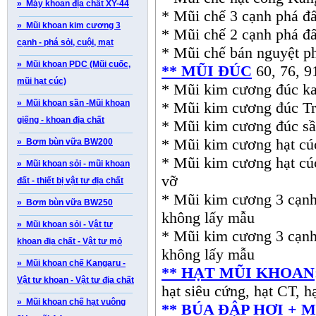
» Máy khoan địa chất XY-44
* Mũi chế 3 cạnh phá đấ
» Mũi khoan kim cương 3
* Mũi chế 2 cạnh phá đấ
cạnh - phá sỏi, cuội, mạt
* Mũi chế bán nguyệt ph
» Mũi khoan PDC (Mũi cuốc,
** MŨI ĐÚC
60, 76, 9
mũi hạt cúc)
* Mũi kim cương đúc ka
» Mũi khoan sần -Mũi khoan
* Mũi kim cương đúc T
giếng - khoan địa chất
* Mũi kim cương đúc sầ
* Mũi kim cương hạt cúc
» Bơm bùn vữa BW200
* Mũi kim cương hạt cúc
» Mũi khoan sỏi - mũi khoan
vỡ
đất - thiết bị vật tư địa chất
* Mũi kim cương 3 cạnh l
» Bơm bùn vữa BW250
không lấy mẫu
» Mũi khoan sỏi - Vật tư
* Mũi kim cương 3 cạnh 
khoan địa chất - Vật tư mỏ
không lấy mẫu
» Mũi khoan chế Kangaru -
** HẠT MŨI KHOAN
Vật tư khoan - Vật tư địa chất
hạt siêu cứng, hạt CT, h
» Mũi khoan chế hạt vuông
** BÚA ĐẬP HƠI + 